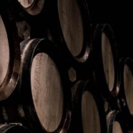
PRODUCTOS
NOSOTROS
EVENTOS
CONTACTO
Home
/
Fernet
/ Nero 53 
Fernet
Nero 53 Maracuyá
Presentación de 750 ml
Los aromas y sabores q
de cantidades extras de
mundo exótico de la fru
Idea para combinar con