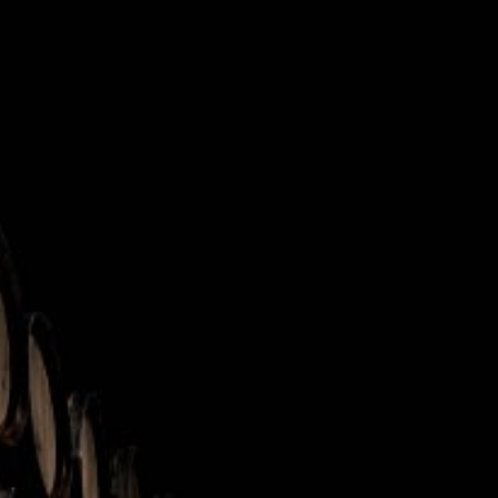
Búsqueda
de
productos
Maracuyá
.
ue resultan del aporte equilibrado del Maracuyá y
 canela y colombo nos transportan al fantástico
ta pasionaria.
 agua tónica, gaseosa, pomelo o en tragos