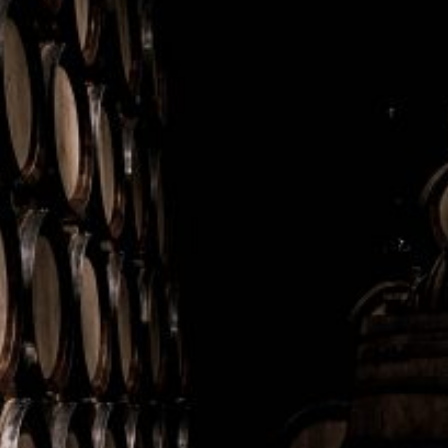
27°
ero 53