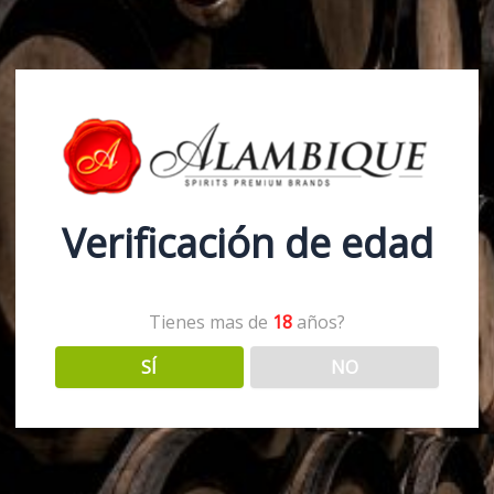
frescos.
Olor: Negro cristalino
Maduración: 14 meses
Graduación alcohólica: 
Category:
Fernet
Tag:
N
Verificación de edad
Tienes mas de
18
años?
SÍ
NO